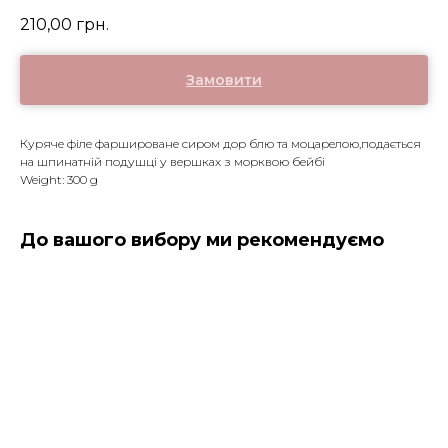
210,00
грн.
Замовити
Куряче філе фаршироване сиром дор блю та моцарелою,подається
на шпинатній подушці у вершках з морквою бейбі
Weight: 300 g
До вашого вибору ми рекомендуємо