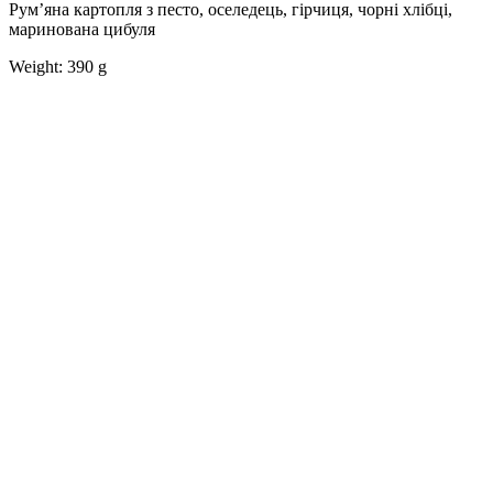
Румʼяна картопля з песто, оселедець, гірчиця, чорні хлібці,
маринована цибуля
Weight: 390 g